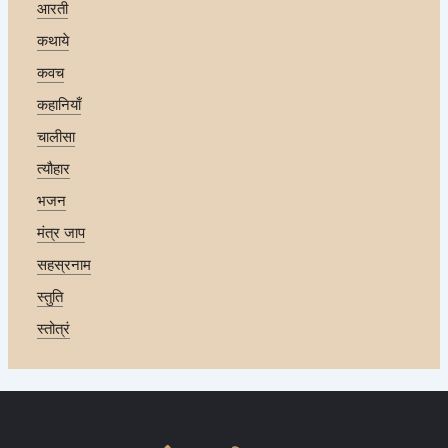
आरती
कथाये
कवच
कहानियाँ
चालीसा
त्यौहार
भजन
मंत्र जाप
सहस्रनाम
स्तुति
स्तोत्रं