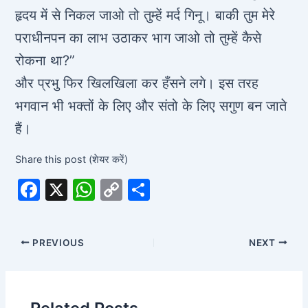
हृदय में से निकल जाओ तो तुम्हें मर्द गिनू। बाकी तुम मेरे
पराधीनपन का लाभ उठाकर भाग जाओ तो तुम्हें कैसे
रोकना था?”
और प्रभु फिर खिलखिला कर हँसने लगे। इस तरह
भगवान भी भक्तों के लिए और संतो के लिए सगुण बन जाते
हैं।
Share this post (शेयर करें)
F
X
W
C
S
a
h
o
h
c
at
p
ar
PREVIOUS
NEXT
e
s
y
e
b
A
Li
o
p
n