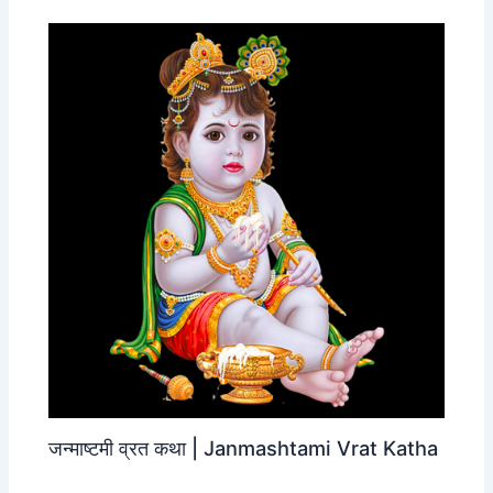
जन्‍माष्‍टमी व्रत कथा | Janmashtami Vrat Katha