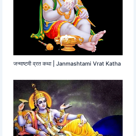
जन्‍माष्‍टमी व्रत कथा | Janmashtami Vrat Katha