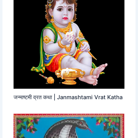
जन्‍माष्‍टमी व्रत कथा | Janmashtami Vrat Katha