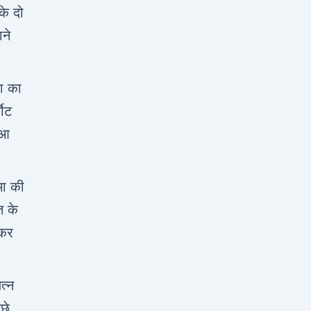
के दो
ाने
ा का
कोट
ुआ
मा की
त के
ाकर
त्न
छे