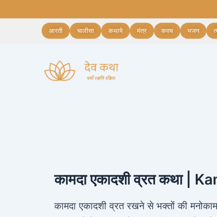
Skip
Post
to
navigation
content
आरती
चालीसा
कथाये
मंत्र
कवच
भजन
त
कामदा एकादशी व्रत कथा |
कामदा एकादशी व्रत रखने से भक्तों की मनोका