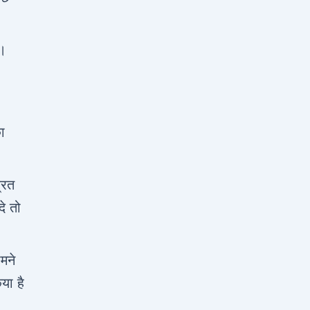
ा।
ा
्रत
े तो
मने
या है