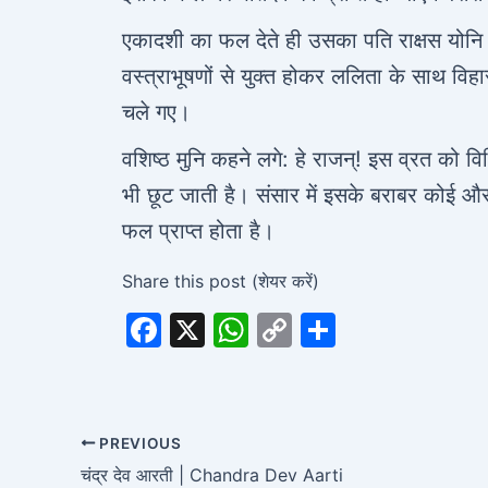
एकादशी का फल देते ही उसका पति राक्षस योनि स
वस्त्राभूषणों से युक्त होकर ललिता के साथ विहा
चले गए।
वशिष्ठ मुनि कहने लगे: हे राजन्! इस व्रत को वि
भी छूट जाती है। संसार में इसके बराबर कोई और 
फल प्राप्त होता है।
Share this post (शेयर करें)
F
X
W
C
S
a
h
o
h
c
at
p
ar
e
s
y
e
PREVIOUS
b
A
Li
चंद्र देव आरती | Chandra Dev Aarti