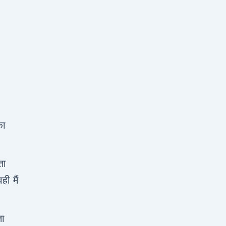
का
ता
ी मैं
ता