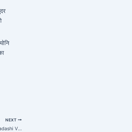
ंदर
ो
 योनि
का
NEXT
वरुथिनी एकादशी व्रत कथा | Varuthini Ekadashi Vrat Katha