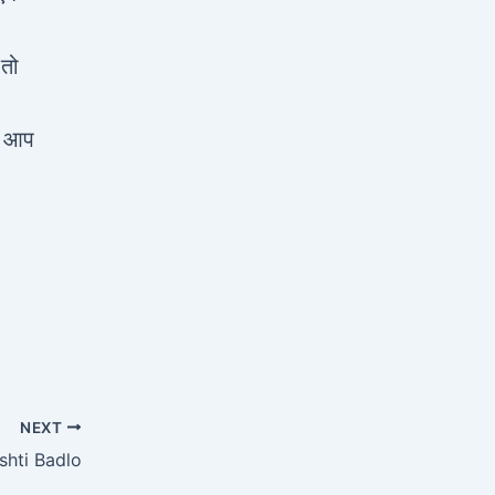
 तो
ै। आप
NEXT
rashti Badlo