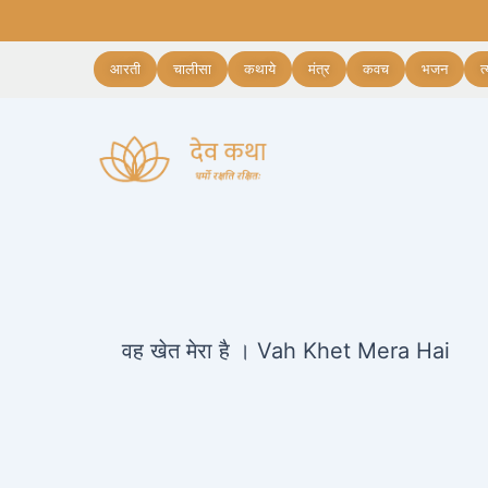
Skip
Post
to
navigation
content
आरती
चालीसा
कथाये
मंत्र
कवच
भजन
त
वह खेत मेरा है । Vah Khet Mera Hai