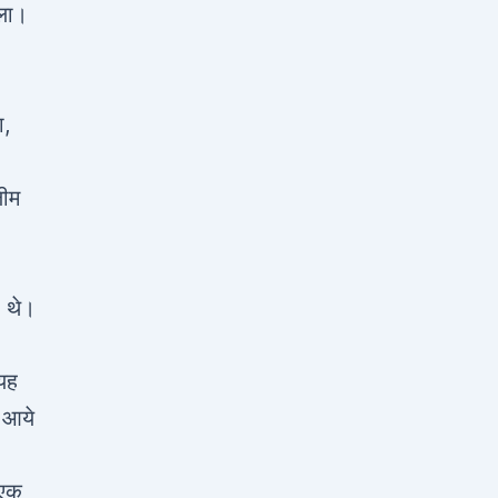
ाला।
ा,
लीम
र थे।
 यह
त आये
-एक