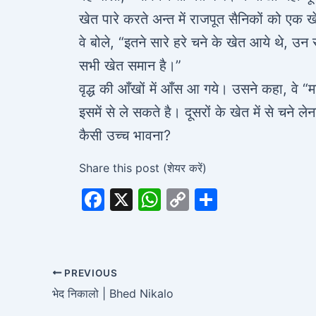
खेत पारे करते अन्त में राजपूत सैनिकों को एक 
वे बोले, “इतने सारे हरे चने के खेत आये थे, उन 
सभी खेत समान है।”
वृद्ध की आँखों में आँस आ गये। उसने कहा, वे “मार
इसमें से ले सकते है। दूसरों के खेत में से चने ल
कैसी उच्च भावना?
Share this post (शेयर करें)
F
X
W
C
S
a
h
o
h
c
at
p
ar
e
s
y
e
PREVIOUS
b
A
Li
भेद निकालो | Bhed Nikalo
o
p
n