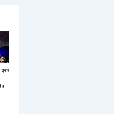
 व्रत
hi