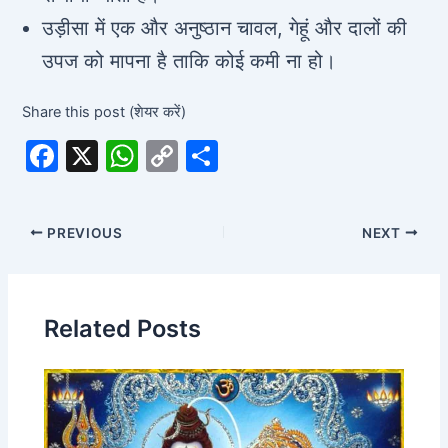
उड़ीसा में एक और अनुष्ठान चावल, गेहूं और दालों की
उपज को मापना है ताकि कोई कमी ना हो।
Share this post (शेयर करें)
F
X
W
C
S
a
h
o
h
c
at
p
ar
PREVIOUS
NEXT
e
s
y
e
b
A
Li
o
p
n
Related Posts
o
p
k
k