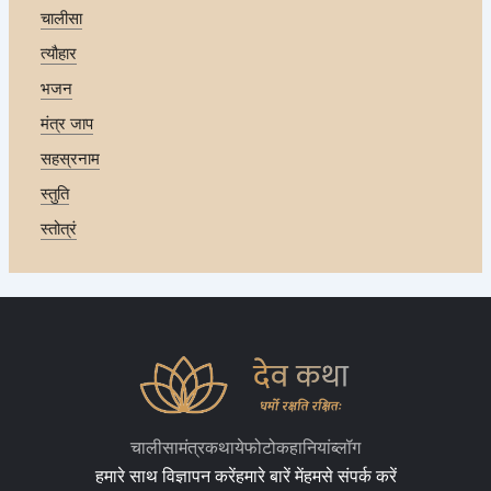
चालीसा
त्यौहार
भजन
मंत्र जाप
सहस्रनाम
स्तुति
स्तोत्रं
चालीसा
मंत्र
कथाये
फोटो
कहानियां
ब्लॉग
हमारे साथ विज्ञापन करें
हमारे बारें में
हमसे संपर्क करें