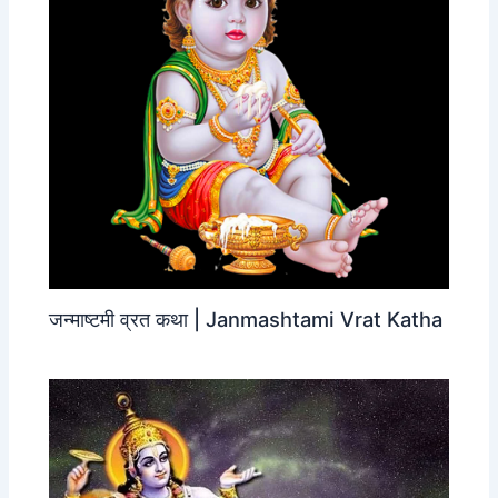
जन्‍माष्‍टमी व्रत कथा | Janmashtami Vrat Katha