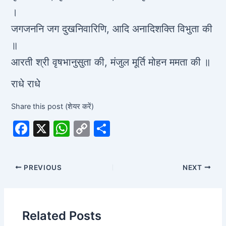
।
जगजननि जग दुखनिवारिणि, आदि अनादिशक्ति विभुता की
॥
आरती श्री वृषभानुसुता की, मंजुल मूर्ति मोहन ममता की ॥
राधे राधे
Share this post (शेयर करें)
F
X
W
C
S
a
h
o
h
c
at
p
ar
PREVIOUS
NEXT
e
s
y
e
b
A
Li
o
p
n
Related Posts
o
p
k