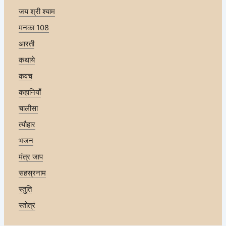
जय श्री श्याम
मनका 108
आरती
कथाये
कवच
कहानियाँ
चालीसा
त्यौहार
भजन
मंत्र जाप
सहस्रनाम
स्तुति
स्तोत्रं