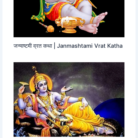
जन्‍माष्‍टमी व्रत कथा | Janmashtami Vrat Katha