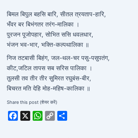
बिमल बिपुल बहसि बारि, सीतल त्रयताप-हारि,
भँवर बर बिभंगतर तरंग-मालिका ।
पुरजन पूजोपहार, सोभित ससि धवलधार,
भंजन भव-भार, भक्ति-कल्पथालिका ॥
निज तटबासी बिहंग, जल-थल-चर पसु-पसुपतंग,
कीट,जटिल तापस सब सरिस पालिका ।
तुलसी तव तीर तीर सुमिरत रघुबंस-बीर,
बिचरत मति देहि मोह-महिष-कालिका ॥
Share this post (शेयर करें)
F
X
W
C
S
a
h
o
h
c
at
p
ar