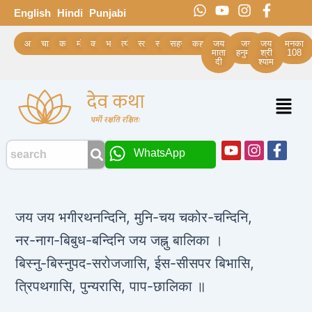
Skip
Post
W
Y
I
F
English
Hindi
Punjabi
h
o
n
a
to
navigation
a
u
s
c
content
आरती
चालीसा
कथाये
मंत्र
कवच
भजन
त्यौहार
स्त्रोत
स्तुति
सहस्रनाम
कहानियां
जय
जय
जय
मनका
t
t
t
e
माता
हनुमान
श्री
108
दी
श्याम
s
u
a
b
a
b
g
o
p
e
r
o
Menu
p
a
k
m
-
f
Youtube
Instagra
Face
WhatsApp
f
जय जय भगीरथनन्दिनि, मुनि-चय चकोर-चन्दिनि,
नर-नाग-बिबुध-बन्दिनि जय जह्नु बालिका ।
बिस्नु-बिस्नुपद-सरोजजासि, ईस-सीसपर बिभासि,
त्रिपथगासि, पुन्यरासि, पाप-छालिका ॥