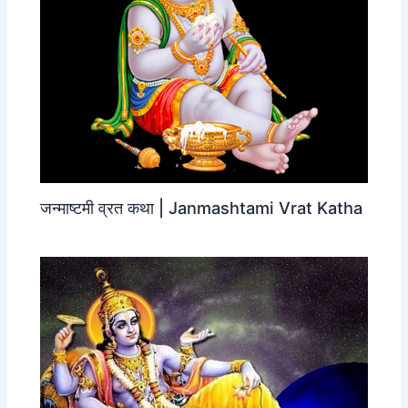
जन्‍माष्‍टमी व्रत कथा | Janmashtami Vrat Katha