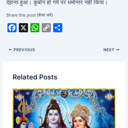
देहान्त हुआ। कुर्बान हो गये पर धर्मान्तर नहीं किया।
Share this post (शेयर करें)
F
X
W
C
S
a
h
o
h
c
at
p
ar
PREVIOUS
NEXT
e
s
y
e
b
A
Li
o
p
n
Related Posts
o
p
k
k