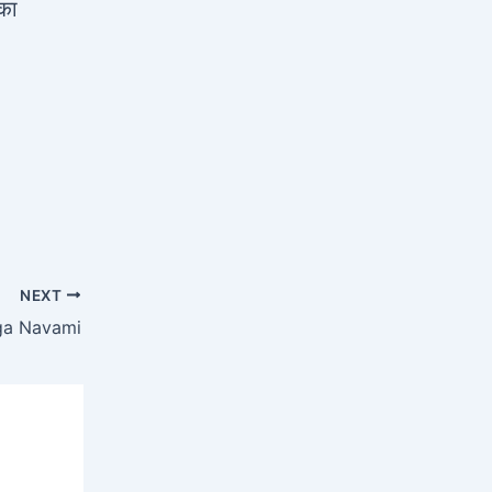
 का
NEXT
oga Navami