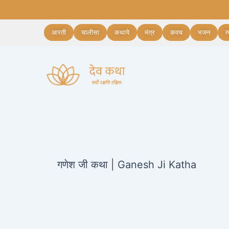
Skip
Post
to
navigation
content
आरती
चालीसा
कथाये
मंत्र
कवच
भजन
त
गणेश जी कथा | Ganesh Ji Katha