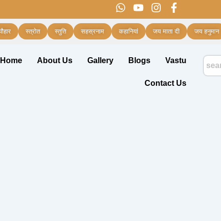
W
Y
I
F
h
o
n
a
a
u
s
c
्यौहार
स्त्रोत
स्तुति
सहस्रनाम
कहानियां
जय माता दी
जय हनुमान
t
t
t
e
s
u
a
b
a
b
g
o
Home
About Us
Gallery
Blogs
Vastu
p
e
r
o
p
a
k
Contact Us
m
-
f