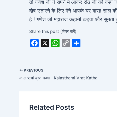
तो गणेश जी ने सपने में आकर सेठ जी को कहा कि
दोष उतारने के लिए मैंने आपके घर बारह साल क
हे ! गणेश जी महाराज कहानी कहता और सुनता 
Share this post (शेयर करें)
F
X
W
C
S
a
h
o
h
c
at
p
ar
e
s
y
e
PREVIOUS
b
A
Li
कालाष्टमी व्रत कथा | Kalasthami Vrat Katha
o
p
n
o
p
k
k
Related Posts