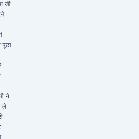
ेश जी
ने
ी
 पूछा
े
ा
ी ने
 ले
से
ट
े