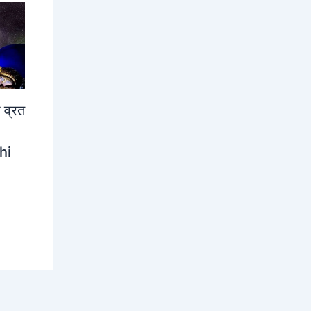
 व्रत
hi