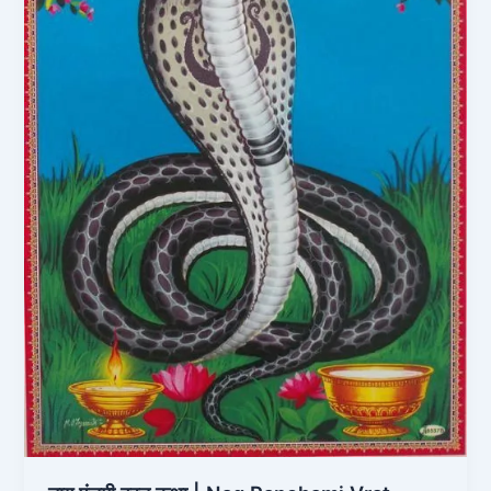
|
Nag
Panchami
Vrat
Katha