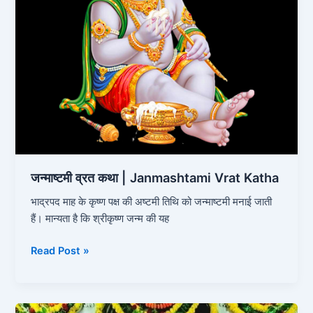
जन्‍माष्‍टमी व्रत कथा | Janmashtami Vrat Katha
भाद्रपद माह के कृष्‍ण पक्ष की अष्‍टमी तिथि को जन्‍माष्‍टमी मनाई जाती
हैं। मान्‍यता है कि श्रीकृष्‍ण जन्‍म की यह
Read Post »
भादवा