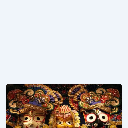
जगन्नाथजी
की
कहानी
|
Jagannath
Ji