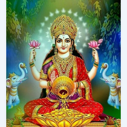
Lakshmi
Ji
Ki
Kahani