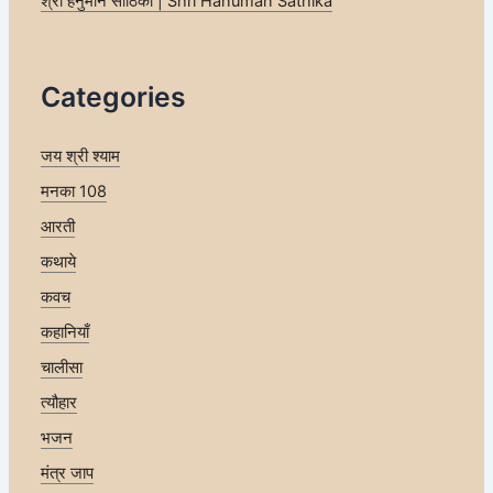
श्री हनुमान साठिका | Shri Hanuman Sathika
Categories
जय श्री श्याम
मनका 108
आरती
कथाये
कवच
कहानियाँ
चालीसा
त्यौहार
भजन
मंत्र जाप