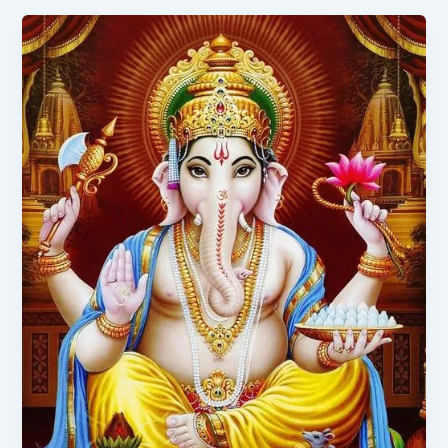
गणेश
जी
की
कथा
|
Ganesh
Ji
Ki
Katha