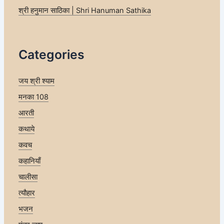
श्री हनुमान साठिका | Shri Hanuman Sathika
Categories
जय श्री श्याम
मनका 108
आरती
कथाये
कवच
कहानियाँ
चालीसा
त्यौहार
भजन