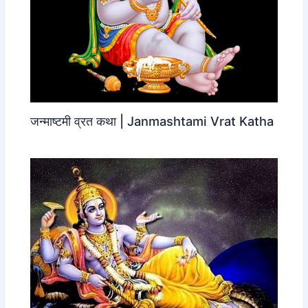
जन्‍माष्‍टमी व्रत कथा | Janmashtami Vrat Katha