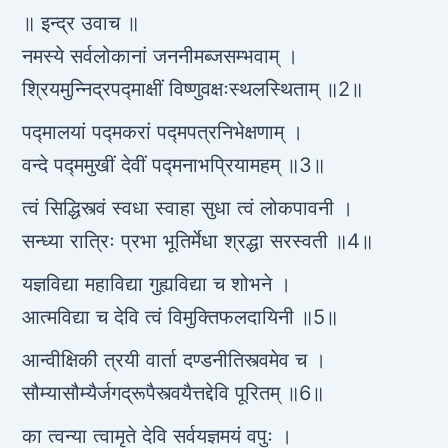
॥ इन्द्र उवाच ॥
नमस्ये सर्वलोकानां जननीमब्जसम्भवाम् ।
श्रियमुन्निद्रपद्माक्षीं विष्णुवक्षःस्थलस्थिताम् ॥2॥
पद्मालयां पद्मकरां पद्मपत्रनिभेक्षणाम् ।
वन्दे पद्ममुखीं देवीं पद्मनाभप्रियामहम् ॥3॥
त्वं सिद्धिस्त्वं स्वधा स्वाहा सुधा त्वं लोकपावनी ।
सन्ध्या रात्रिः प्रभा भूतिर्मेधा श्रद्धा सरस्वती ॥4॥
यज्ञविद्या महाविद्या गुह्यविद्या च शोभने ।
आत्मविद्या च देवि त्वं विमुक्तिफलदायिनी ॥5॥
आन्वीक्षिकी त्रयी वार्ता दण्डनीतिस्त्वमेव च ।
सौम्यासौम्यैर्जगद्रूपैस्त्वयैत्तद्देवि पूरितम् ॥6॥
का त्वन्या त्वामृते देवि सर्वयज्ञमयं वपुः ।