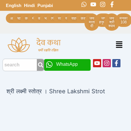
Skip
Post
W
Y
I
F
English
Hindi
Punjabi
h
o
n
a
to
navigation
a
u
s
c
content
आरती
चालीसा
कथाये
मंत्र
कवच
भजन
त्यौहार
स्त्रोत
स्तुति
सहस्रनाम
कहानियां
जय
जय
जय
मनका
t
t
t
e
माता
हनुमान
श्री
108
दी
श्याम
s
u
a
b
a
b
g
o
p
e
r
o
Menu
p
a
k
m
-
f
Youtube
Instagra
Face
WhatsApp
f
श्री लक्ष्मी स्तोत्र । Shree Lakshmi Strot