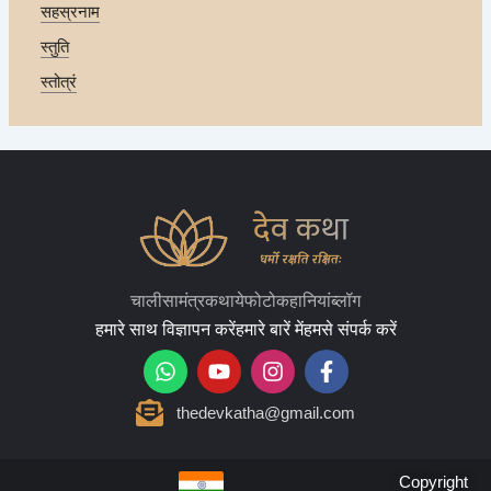
सहस्रनाम
स्तुति
स्तोत्रं
चालीसा
मंत्र
कथाये
फोटो
कहानियां
ब्लॉग
हमारे साथ विज्ञापन करें
हमारे बारें में
हमसे संपर्क करें
W
Y
I
F
h
o
n
a
a
u
s
c
thedevkatha@gmail.com
t
t
t
e
s
u
a
b
a
b
g
o
p
e
r
o
Copyright