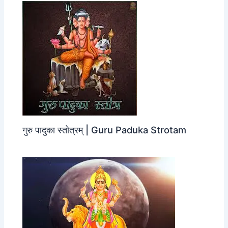
गुरु पादुका स्तोत्रम् | Guru Paduka Strotam