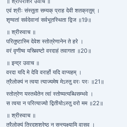
॥ श्रीपराशर उवाच ॥
एवं श्रीः संस्तुता सम्यक् प्राह देवी शतक्रतुम् ।
शृण्वतां सर्वदेवानां सर्वभूतस्थिता द्विज ॥19॥
॥ श्रीरुवाच ॥
परितुष्टास्मि देवेश स्तोत्रेणानेन ते हरे ।
वरं वृणीष्व यस्त्विष्टो वरदाहं तवागता ॥20॥
॥ इन्द्र उवाच ॥
वरदा यदि मे देवि वरार्हो यदि वाप्यहम् ।
त्रैलोक्यं न त्वया त्याज्यमेष मेऽस्तु वरः परः ॥21॥
स्तोत्रेण यस्तथैतेन त्वां स्तोष्यत्यब्धिसम्भवे ।
स त्वया न परित्याज्यो द्वितीयोऽस्तु वरो मम ॥22॥
॥ श्रीरुवाच ॥
त्रैलोक्यं त्रिदशश्रेष्ठ न सन्त्यक्ष्यामि वासव ।