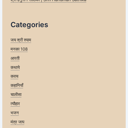
Categories
जय श्री श्याम
मनका 108
आरती
कथाये
कवच
कहानियाँ
चालीसा
त्यौहार
भजन
मंत्र जाप