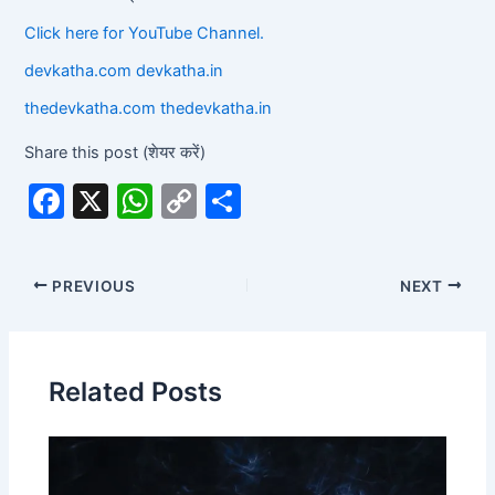
Click here for YouTube Channel.
devkatha.com
devkatha.in
thedevkatha.com
thedevkatha.in
Share this post (शेयर करें)
F
X
W
C
S
a
h
o
h
c
at
p
ar
PREVIOUS
NEXT
e
s
y
e
b
A
Li
o
p
n
Related Posts
o
p
k
k