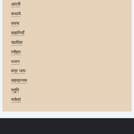
आरती
कथाये
कवच
कहानियाँ
चालीसा
त्यौहार
भजन
मंत्र जाप
सहस्रनाम
स्तुति
स्तोत्रं