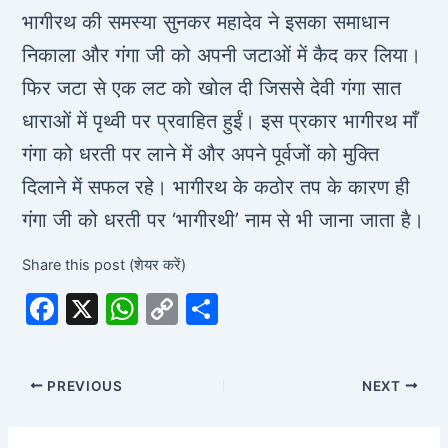
भागीरथ की समस्या सुनकर महादेव ने इसका समाधान
निकाला और गंगा जी को अपनी जटाओं में कैद कर लिया।
फिर जटा से एक लट को खोल दी जिससे देवी गंगा सात
धाराओं में पृथ्वी पर प्रवाहित हुईं। इस प्रकार भागीरथ माँ
गंगा को धरती पर लाने में और अपने पूर्वजों को मुक्ति
दिलाने में सफल रहे। भागीरथ के कठोर तप के कारण ही
गंगा जी को धरती पर ‘भागीरथी’ नाम से भी जाना जाता है।
Share this post (शेयर करें)
F
X
W
C
S
a
h
o
h
c
at
p
ar
PREVIOUS
NEXT
e
s
y
e
b
A
Li