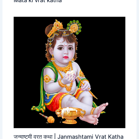
जन्‍माष्‍टमी व्रत कथा | Janmashtami Vrat Katha