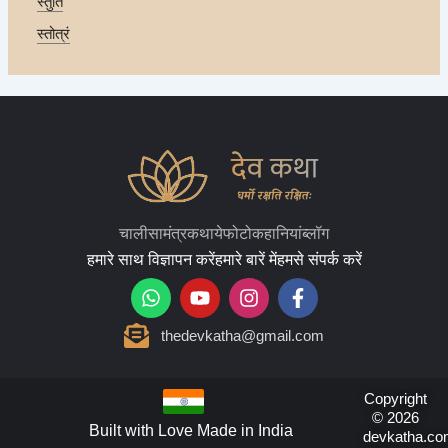
स्तुति
स्तोत्रं
चालीसा
मंत्र
कथाये
फोटो
कहानियां
ब्लॉग
हमारे साथ विज्ञापन करें
हमारे बारें में
हमसे संपर्क करें
W
Y
I
F
h
o
n
a
a
u
s
c
thedevkatha@gmail.com
t
t
t
e
s
u
a
b
a
b
g
o
p
e
r
o
Copyright
© 2026
p
a
k
Built with Love Made in India
devkatha.co
m
-