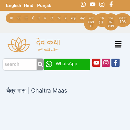
Skip
Post
W
Y
I
F
English
Hindi
Punjabi
h
o
n
a
to
navigation
a
u
s
c
content
आरती
चालीसा
कथाये
मंत्र
कवच
भजन
त्यौहार
स्त्रोत
स्तुति
सहस्रनाम
कहानियां
जय
जय
जय
मनका
t
t
t
e
माता
हनुमान
श्री
108
दी
श्याम
s
u
a
b
a
b
g
o
p
e
r
o
Menu
p
a
k
m
-
f
Youtube
Instagra
Face
WhatsApp
f
चैत्र मास | Chaitra Maas