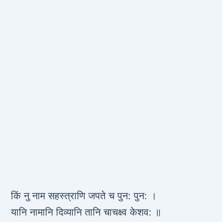
किं नु नाम सहस्त्राणि जपते च पुन: पुन: ।
यानि नामानि दिव्यानि तानि चाचक्ष्व केशव: ॥