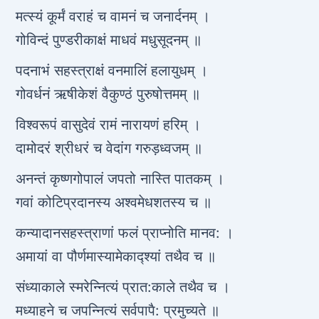
मत्स्यं कूर्मं वराहं च वामनं च जनार्दनम् ।
गोविन्दं पुण्डरीकाक्षं माधवं मधुसूदनम् ॥
पदनाभं सहस्त्राक्षं वनमालिं हलायुधम् ।
गोवर्धनं ऋषीकेशं वैकुण्ठं पुरुषोत्तमम् ॥
विश्वरूपं वासुदेवं रामं नारायणं हरिम् ।
दामोदरं श्रीधरं च वेदांग गरुड़ध्वजम् ॥
अनन्तं कृष्णगोपालं जपतो नास्ति पातकम् ।
गवां कोटिप्रदानस्य अश्वमेधशतस्य च ॥
कन्यादानसहस्त्राणां फलं प्राप्नोति मानव: ।
अमायां वा पौर्णमास्यामेकाद्श्यां तथैव च ॥
संध्याकाले स्मरेन्नित्यं प्रात:काले तथैव च ।
मध्याहने च जपन्नित्यं सर्वपापै: प्रमुच्यते ॥