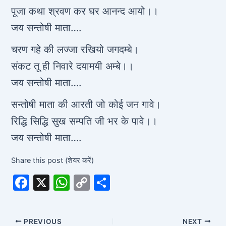
पूजा कथा श्रवण कर घर आनन्द आयो।।
जय सन्तोषी माता….
चरण गहे की लज्जा रखियो जगदम्बे।
संकट तू ही निवारे दयामयी अम्बे।।
जय सन्तोषी माता….
सन्तोषी माता की आरती जो कोई जन गावे।
रिद्धि सिद्धि सुख सम्पति जी भर के पावे।।
जय सन्तोषी माता….
Share this post (शेयर करें)
F
X
W
C
S
a
h
o
h
c
at
p
ar
PREVIOUS
NEXT