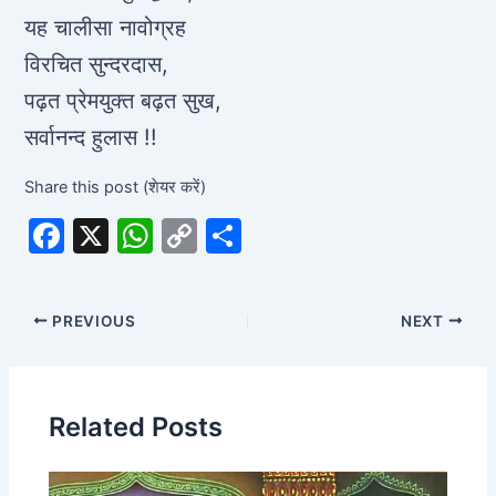
यह चालीसा नावोग्रह
विरचित सुन्दरदास,
पढ़त प्रेमयुक्त बढ़त सुख,
सर्वानन्द हुलास !!
Share this post (शेयर करें)
F
X
W
C
S
a
h
o
h
c
at
p
ar
PREVIOUS
NEXT
e
s
y
e
b
A
Li
o
p
n
Related Posts
o
p
k
k