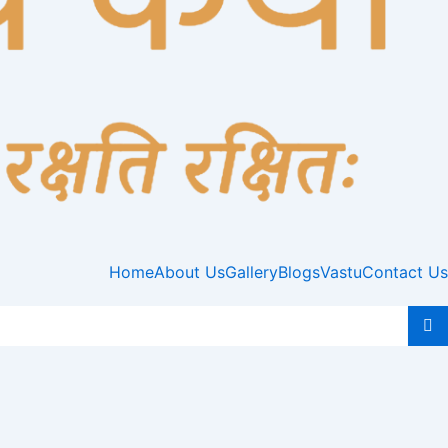
Home
About Us
Gallery
Blogs
Vastu
Contact Us