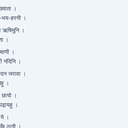
ख्याता ।
व-भय-हरनी ।
वत ऋषिमुनि ।
ता ।
्याणी ।
री नंदिनि ।
 बदन जरावा ।
ेहू ।
ह छायो ।
पढ़ायहु ।
ाये ।
ँह ठानी ।