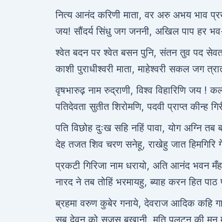
नित्य आनंद करिणी माता, वर अरु अभय भाव प्र
जय! सौंदर्य सिंधु जग जननी, अखिल पाप हर भ
श्वेत बदन पर श्वेत बसन पुनि, संतन तुव पद से
काशी पुराधीश्वरी माता, माहेश्वरी सकल जग त्रा
वृषभारुढ़ नाम रुद्राणी, विश्व विहारिणि जय ! कल
पतिदेवता सुतीत शिरोमणि, पदवी प्राप्त कीन्ह गि
पति विछोह दुःख सहि नहिं पावा, योग अग्नि तब
देह तजत शिव चरण सनेहू, राखेहु जात हिमगिरि ग
प्रकटी गिरिजा नाम धरायो, अति आनंद भवन मँ
नारद ने तब तोहिं भरमायहु, ब्याह करन हित पाठ 
ब्रहमा वरुण कुबेर गनाये, देवराज आदिक कहि ग
सब देवन को सुजस बखानी, मति पलटन की मन म