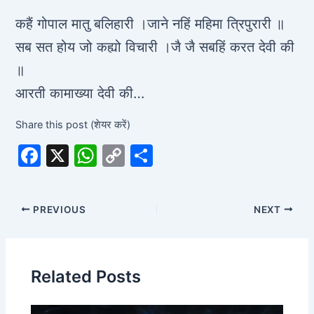
कहैं गोपाल मातु बलिहारी ।जाने नहिं महिमा त्रिपुरारी ॥
सब सत होय जो कह्यो विचारी ।जै जै सबहिं करत देवी की
॥
आरती कामाख्या देवी की…
Share this post (शेयर करें)
F
X
W
C
S
a
h
o
h
c
at
p
ar
PREVIOUS
NEXT
e
s
y
e
b
A
Li
o
p
n
Related Posts
o
p
k
k