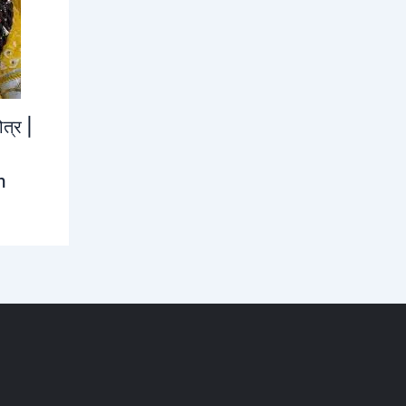
ोत्र |
m