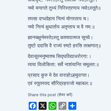
नमो मन्दगते तुभ्यं निरिस्त्रणाय नमोऽस्तुते॥
तपसा दग्धदेहाय नित्यं योगरताय च।
नमो नित्यं क्षुधार्ताय अतृप्ताय च वै नम:॥
ज्ञानचक्षुर्नमस्तेऽस्तु कश्यपात्मज सूनवे।
तुष्टो ददासि वै राज्यं रुष्टो हरसि तत्क्षणात्॥
देवासुरमनुष्याश्च सिद्घविद्याधरोरगा:।
त्वया विलोकिता: सर्वे नाशंयान्ति समूलत:॥
प्रसाद कुरु मे देव वाराहोऽहमुपागत।
एवं स्तुतस्तद सौरिग्र्रहराजो महाबल:॥
Share this post (शेयर करें)
F
X
W
C
S