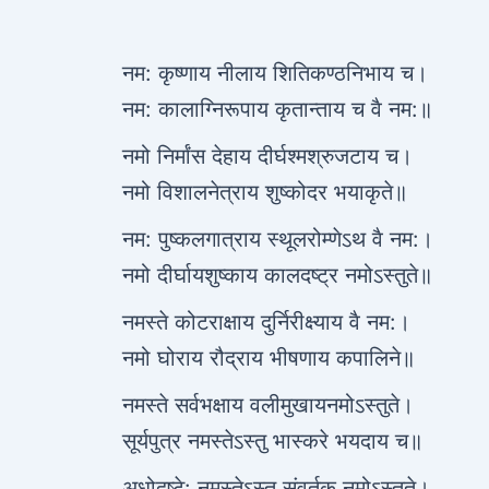
नम: कृष्णाय नीलाय शितिकण्ठनिभाय च।
नम: कालाग्निरूपाय कृतान्ताय च वै नम:॥
नमो निर्मांस देहाय दीर्घश्मश्रुजटाय च।
नमो विशालनेत्राय शुष्कोदर भयाकृते॥
नम: पुष्कलगात्राय स्थूलरोम्णेऽथ वै नम:।
नमो दीर्घायशुष्काय कालदष्ट्र नमोऽस्तुते॥
नमस्ते कोटराक्षाय दुर्निरीक्ष्याय वै नम:।
नमो घोराय रौद्राय भीषणाय कपालिने॥
नमस्ते सर्वभक्षाय वलीमुखायनमोऽस्तुते।
सूर्यपुत्र नमस्तेऽस्तु भास्करे भयदाय च॥
अधोदृष्टे: नमस्तेऽस्तु संवर्तक नमोऽस्तुते।