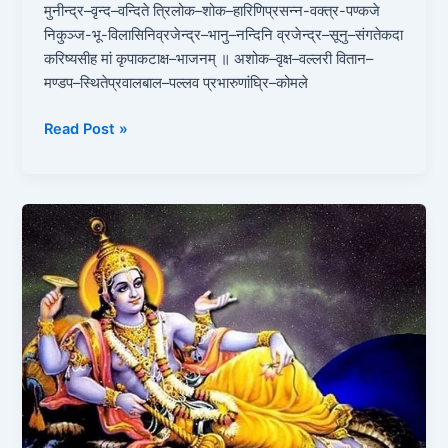
मुनीन्द्र–वृन्द–वन्दिते त्रिलोक–शोक–हारिणिप्रसन्न-वक्त्र-पण्कजे
निकुञ्ज-भू-विलासिनिव्रजेन्द्र–भानु–नन्दिनि व्रजेन्द्र–सूनु–संगतेकदा
करिष्यसीह मां कृपाकटाक्ष–भाजनम् ॥ अशोक–वृक्ष–वल्लरी वितान–
मण्डप–स्थितेप्रवालबाल–पल्लव प्रभारुणांघ्रि–कोमले
Read Post »
विष्णु
स्तोत्रं
|
Vishnu
stotram