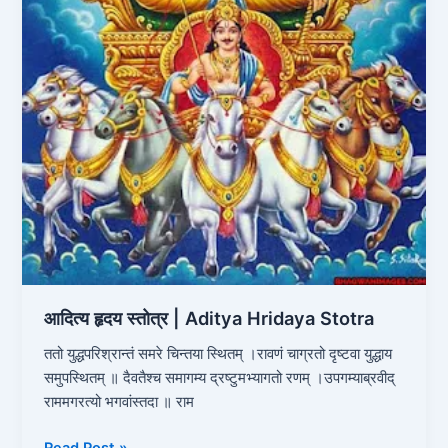
आदित्य हृदय स्तोत्र | Aditya Hridaya Stotra
ततो युद्धपरिश्रान्तं समरे चिन्तया स्थितम् ।रावणं चाग्रतो दृष्टवा युद्धाय
समुपस्थितम् ॥ दैवतैश्च समागम्य द्रष्टुमभ्यागतो रणम् ।उपगम्याब्रवीद्
राममगरत्यो भगवांस्तदा ॥ राम
Read Post »