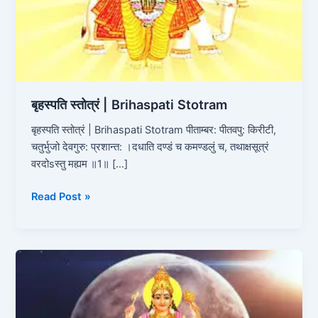
बृहस्पति स्तोत्रं | Brihaspati Stotram
बृहस्पति स्तोत्रं | Brihaspati Stotram पीताम्बर: पीतवपु: किरीटी,
चतुर्भुजो देवगुरु: प्रशान्त: ।दधाति दण्डं च कमण्डलुं च, तथाक्षसूत्रं
वरदोsस्तु मह्यम ॥1॥ […]
Read Post »
बुध
स्तोत्रं
|
Budh