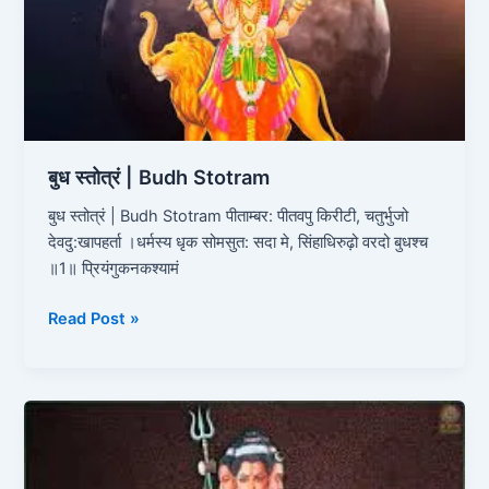
Stotram
बुध स्तोत्रं | Budh Stotram
बुध स्तोत्रं | Budh Stotram पीताम्बर: पीतवपु किरीटी, चतुर्भुजो
देवदु:खापहर्ता ।धर्मस्य धृक सोमसुत: सदा मे, सिंहाधिरुढ़ो वरदो बुधश्च
॥1॥ प्रियंगुकनकश्यामं
Read Post »
गुरु
पादुका
स्तोत्रम्