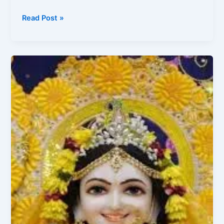
Read Post »
राधा
कृपा
कटाक्ष
स्त्रोत्र
|
Radha
Kriya
Kataksh
Stotram