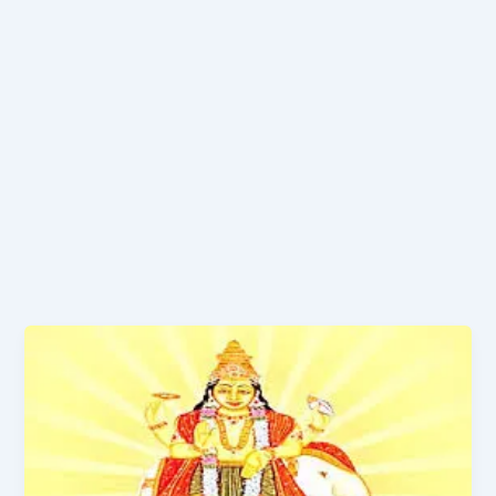
बृहस्पति
स्तोत्रं
|
Brihaspati
Stotram