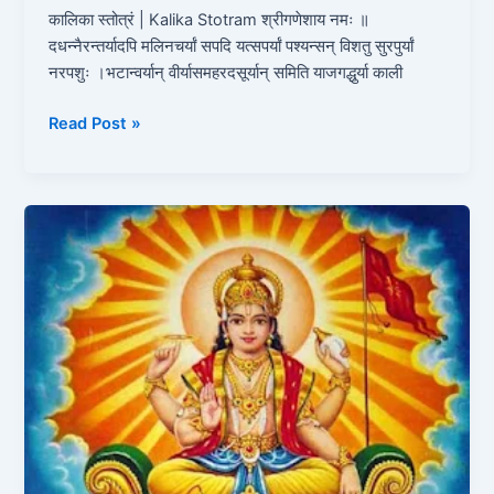
कालिका स्तोत्रं | Kalika Stotram श्रीगणेशाय नमः ॥
दधन्नैरन्तर्यादपि मलिनचर्यां सपदि यत्सपर्यां पश्यन्सन् विशतु सुरपुर्यां
नरपशुः ।भटान्वर्यान् वीर्यासमहरदसूर्यान् समिति याजगद्धुर्या काली
Read Post »
आदित्य
हृदय
स्तोत्र
|
Aditya
Hridaya
Stotra