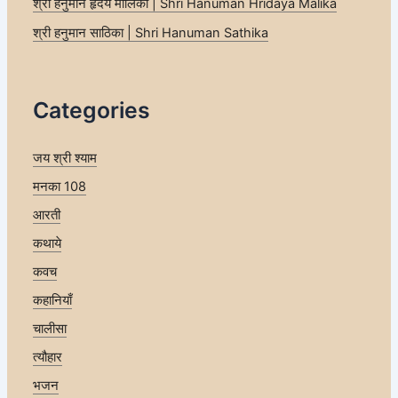
श्री हनुमान हृदय मालिका | Shri Hanuman Hridaya Malika
श्री हनुमान साठिका | Shri Hanuman Sathika
Categories
जय श्री श्याम
मनका 108
आरती
कथाये
कवच
कहानियाँ
चालीसा
त्यौहार
भजन