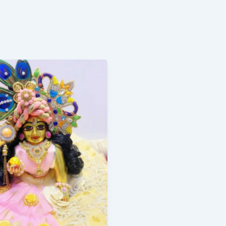
ूगोपाल
सा
dugopal
lisa