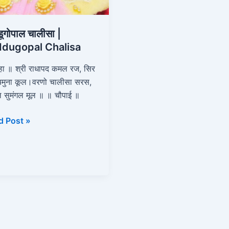
डूगोपाल चालीसा |
ddugopal Chalisa
हा ॥ श्री राधापद कमल रज, सिर
यमुना कूल।वरणो चालीसा सरस,
सुमंगल मूल ॥ ॥ चौपाई ॥
d Post »