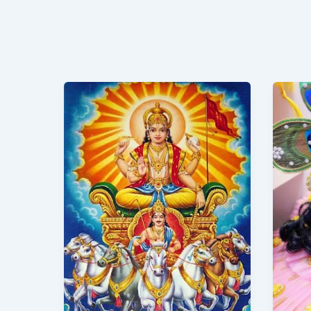
आदित्य
लड्ड
हृदय
चाली
स्तोत्र
|
|
Lad
Aditya
Cha
Hridaya
Stotra