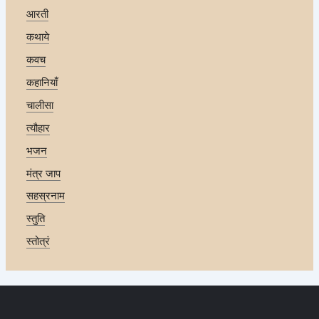
आरती
कथाये
कवच
कहानियाँ
चालीसा
त्यौहार
भजन
मंत्र जाप
सहस्रनाम
स्तुति
स्तोत्रं