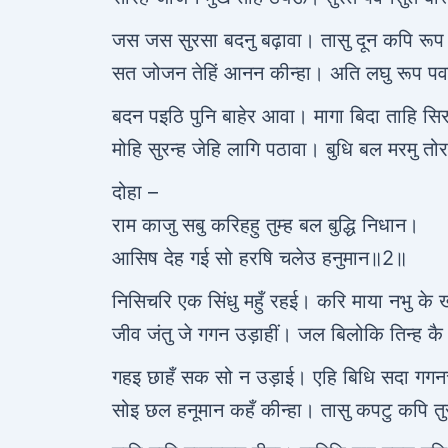
जस जस सुरसा बदनु बढ़ावा। तासु दून कपि रूप
सत जोजन तेहिं आनन कीन्हा। अति लघु रूप पव
बदन पइठि पुनि बाहेर आवा। मागा बिदा ताहि सि
मोहि सुरन्ह जेहि लागि पठावा। बुधि बल मरमु तोर
दोहा –
राम काजु सबु करिहहु तुम्ह बल बुद्धि निधान।
आसिष देह गई सो हरषि चलेउ हनुमान॥2॥
निसिचरि एक सिंधु महुँ रहई। करि माया नभु क
जीव जंतु जे गगन उड़ाहीं। जल बिलोकि तिन्ह कै
गहइ छाहँ सक सो न उड़ाई। एहि बिधि सदा गग
सोइ छल हनूमान कहँ कीन्हा। तासु कपटु कपि तुर