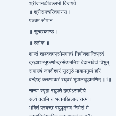
श्रीजानकीवल्लभो विजयते
॥ श्रीरामचरितमानस ॥
पञ्चम सोपान
॥ सुन्दरकाण्ड ॥
॥ श्लोक ॥
शान्तं शाश्वतमप्रमेयमनघं निर्वाणशान्तिप्रदं
ब्रह्माशम्भुफणीन्द्रसेव्यमनिशं वेदान्तवेद्यं विभुम्।
रामाख्यं जगदीश्वरं सुरगुरुं मायामनुष्यं हरिं
वन्देऽहं करुणाकरं रघुवरं भूपालचूड़ामणिम् ॥1॥
नान्या स्पृहा रघुपते हृदयेऽस्मदीये
सत्यं वदामि च भवानखिलान्तरात्मा।
भक्तिं प्रयच्छ रघुपुङ्गव निर्भरां मे