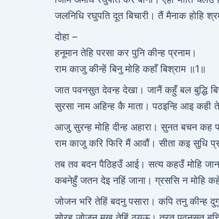
जलनिधि रघुपति दूत बिचारी। तैं मैनाक होहि श्
दोहा –
हनूमान तेहि परसा कर पुनि कीन्ह प्रनाम।
राम काजु कीन्हें बिनु मोहि कहाँ बिश्राम ॥1॥
जात पवनसुत देवन्ह देखा। जानैं कहुँ बल बुद्धि ब
सुरसा नाम अहिन्ह कै माता। पठइन्हि आइ कही ते
आजु सुरन्ह मोहि दीन्ह अहारा। सुनत बचन कह 
राम काजु करि फिरि मैं आवौं। सीता कइ सुधि प्र
तब तव बदन पैठिहउँ आई। सत्य कहउँ मोहि जान
कबनेहुँ जतन देइ नहिं जाना। ग्रससि न मोहि क
जोजन भरि तेहिं बदनु पसारा। कपि तनु कीन्ह दुग
सोरह जोजन मुख तेहिं ठयऊ। तुरत पवनसुत बत