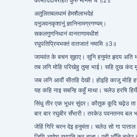
कामादिदोषरहितं कुरु मानसं च ॥2॥
अतुलितबलधामं हेमशैलाभदेहं
दनुजवनकृशानुं ज्ञानिनामग्रगण्यम्।
सकलगुणनिधानं वानराणामधीशं
रघुपतिप्रियभक्तं वातजातं नमामि ॥3॥
जामवंत के बचन सुहाए। सुनि हनुमंत हृदय अति 
तब लगि मोहि परिखेहु तुम्ह भाई। सहि दुख कंद
जब लगि आवौं सीतहि देखी। होइहि काजु मोहि ह
यह कहि नाइ सबन्हि कहुँ माथा। चलेउ हरषि हिय
सिंधु तीर एक भूधर सुंदर। कौतुक कूदि चढ़ेउ त
बार बार रघुबीर सँभारी। तरकेउ पवनतनय बल भ
जेहिं गिरि चरन देइ हनुमंता। चलेउ सो गा पाताल 
जिमि अमोघ रघुपति कर बाना। एही भाँति चलेउ 