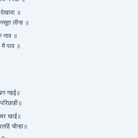
 देखावा ॥
नसुत लीन्ह ॥
रु नाव ॥
 मै पाव ॥
े खग गहई॥
 परिछाही॥
नचर खाई॥
तहिं चीन्हा॥