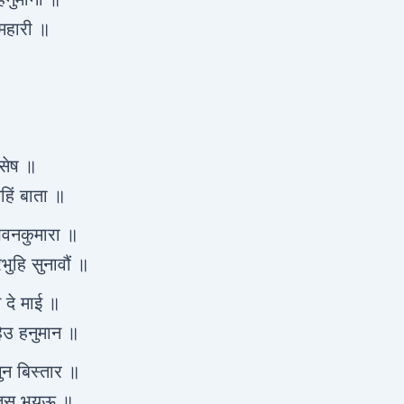
रमहारी ॥
िसेष ॥
हिं बाता ॥
पवनकुमारा ॥
भुहि सुनावौं ॥
 दे माई ॥
हेउ हनुमान ॥
ुन बिस्तार ॥
्तिस भयऊ ॥