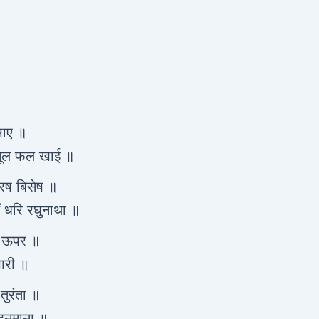
भाए ॥
 मूल फल खाई ॥
रष बिसेष ॥
ँ धरि रघुनाथा ॥
ा ऊपर ॥
ारी ॥
तुरंता ॥
हनुमाना ॥