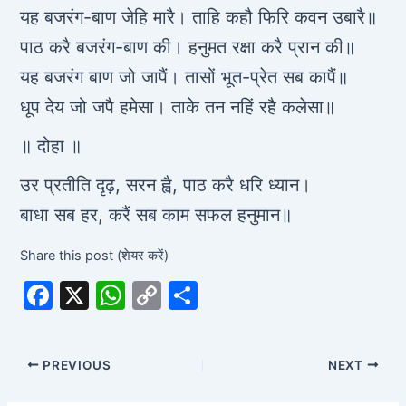
यह बजरंग-बाण जेहि मारै। ताहि कहौ फिरि कवन उबारै॥
पाठ करै बजरंग-बाण की। हनुमत रक्षा करै प्रान की॥
यह बजरंग बाण जो जापैं। तासों भूत-प्रेत सब कापैं॥
धूप देय जो जपै हमेसा। ताके तन नहिं रहै कलेसा॥
॥ दोहा ॥
उर प्रतीति दृढ़, सरन ह्वै, पाठ करै धरि ध्यान।
बाधा सब हर, करैं सब काम सफल हनुमान॥
Share this post (शेयर करें)
F
X
W
C
S
a
h
o
h
c
at
p
ar
PREVIOUS
NEXT
e
s
y
e