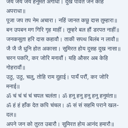
जय जय जय हनुमंत अगाधा। दुख पावत जन केहि
अपराधा॥
पूजा जप तप नेम अचारा। नहिं जानत कछु दास तुम्हारा॥
बन उपबन मग गिरि गृह माहीं। तुम्हरे बल हौं डरपत नाहीं॥
जनकसुता हरि दास कहावौ। ताकी सपथ बिलंब न लावौ॥
जै जै जै धुनि होत अकासा। सुमिरत होय दुसह दुख नासा॥
चरन पकरि, कर जोरि मनावौं। यहि औसर अब केहि
गोहरावौं॥
उठु, उठु, चलु, तोहि राम दुहाई। पायँ परौं, कर जोरि
मनाई॥
ॐ चं चं चं चं चपल चलंता। ॐ हनु हनु हनु हनु हनुमंता॥
ॐ हं हं हाँक देत कपि चंचल। ॐ सं सं सहमि पराने खल-
दल॥
अपने जन को तुरत उबारौ। सुमिरत होय आनंद हमारौ॥