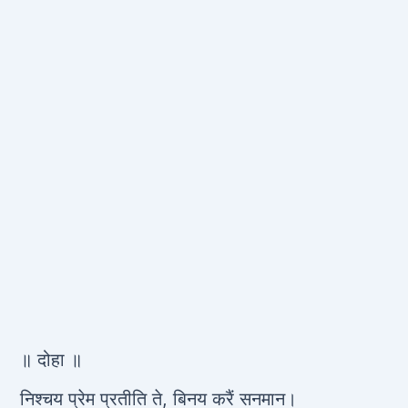
॥ दोहा ॥
निश्चय प्रेम प्रतीति ते, बिनय करैं सनमान।