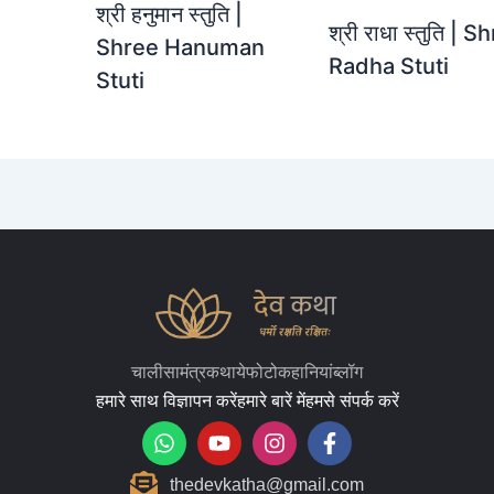
श्री हनुमान स्तुति |
श्री राधा स्तुति | S
Shree Hanuman
Radha Stuti
Stuti
चालीसा
मंत्र
कथाये
फोटो
कहानियां
ब्लॉग
हमारे साथ विज्ञापन करें
हमारे बारें में
हमसे संपर्क करें
W
Y
I
F
h
o
n
a
a
u
s
c
thedevkatha@gmail.com
t
t
t
e