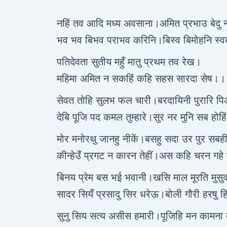
नहिं तव आदि मध्य अवसाना।अमित प्रभाउ बेदु 
भव भव बिभव पराभव करिनि।बिस्व बिमोहनि स्
पतिदेवता सुतीय महुँ मातु प्रथम तव रेख।
महिमा अमित न सकहिं कहि सहस सारदा सेष।।
सेवत तोहि सुलभ फल चारी।बरदायिनी पुरारि 
देबि पूजि पद कमल तुम्हारे।सुर नर मुनि सब होहि
मोर मनोरथु जानहु नीकें।बसहु सदा उर पुर सबह
कीन्हेउँ प्रगट न कारन तेहीं।अस कहि चरन गहे ब
बिनय प्रेम बस भई भवानी।खसि माल मूरति मुस
सादर सियँ प्रसादु सिर धरेऊ।बोली गौरी हरषु 
सुनु सिय सत्य असीस हमारी।पूजिहि मन कामना त