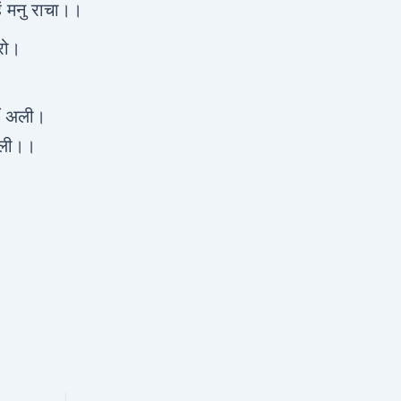
ं मनु राचा।।
वरो।
ीं अली।
 चली।।