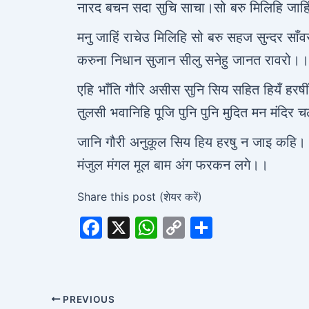
नारद बचन सदा सुचि साचा।सो बरु मिलिहि जाहि
मनु जाहिं राचेउ मिलिहि सो बरु सहज सुन्दर साँ
करुना निधान सुजान सीलु सनेहु जानत रावरो।।
एहि भाँति गौरि असीस सुनि सिय सहित हियँ हरष
तुलसी भवानिहि पूजि पुनि पुनि मुदित मन मंदिर
जानि गौरी अनुकूल सिय हिय हरषु न जाइ कहि।
मंजुल मंगल मूल बाम अंग फरकन लगे।।
Share this post (शेयर करें)
F
X
W
C
S
a
h
o
h
c
at
p
ar
e
s
y
e
PREVIOUS