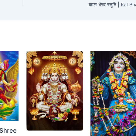
काल भैरव स्तुति | Kal B
 | Shree