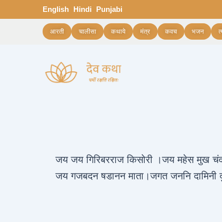
Skip
Post
English
Hindi
Punjabi
to
navigation
content
आरती
चालीसा
कथाये
मंत्र
कवच
भजन
त
जय जय गिरिबरराज किसोरी ।जय महेस मुख च
जय गजबदन षडानन माता।जगत जननि दामिनी द