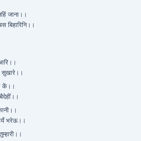
नहिं जाना।।
वबस बिहारिनि।।
पिआरि।।
ं सुखारे।।
ी कें।।
ैदेहीं।।
ुकानी।।
हियँ भरेऊ।।
ुम्हारी।।