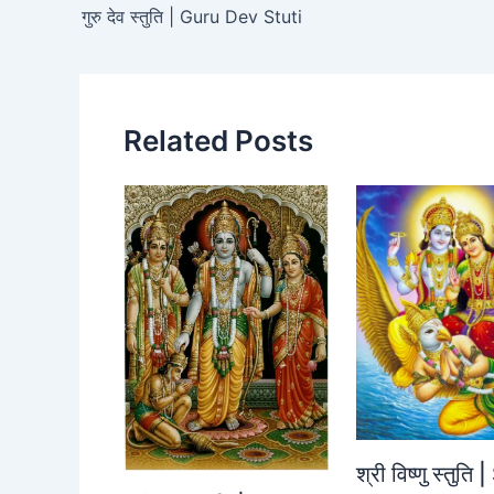
b
A
Li
गुरु देव स्तुति | Guru Dev Stuti
o
p
n
o
p
k
k
Related Posts
श्री विष्णु स्तुति