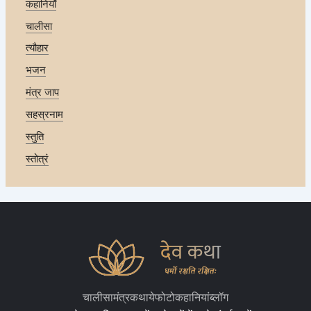
कहानियाँ
चालीसा
त्यौहार
भजन
मंत्र जाप
सहस्रनाम
स्तुति
स्तोत्रं
चालीसा
मंत्र
कथाये
फोटो
कहानियां
ब्लॉग