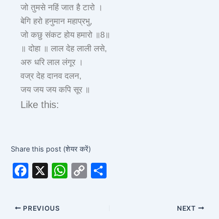
जो तुमसे नहिं जात है टारो ।
बेगि हरो हनुमान महाप्रभु,
जो कछु संकट होय हमारो ॥8॥
॥ दोहा ॥
लाल देह लाली लसे,
अरु धरि लाल लंगूर ।
वज्र देह दानव दलन,
जय जय जय कपि सूर ॥
Like this:
Share this post (शेयर करें)
F
X
W
C
S
a
h
o
h
c
at
p
ar
PREVIOUS
NEXT
e
s
y
e